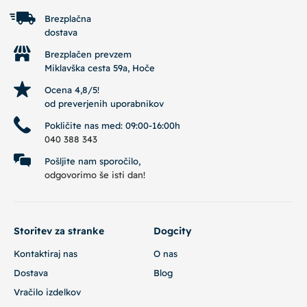
Brezplačna
dostava
Brezplačen prevzem
Miklavška cesta 59a, Hoče
Ocena 4,8/5!
od preverjenih uporabnikov
Pokličite nas med: 09:00-16:00h
040 388 343
Pošljite nam sporočilo,
odgovorimo še isti dan!
Storitev za stranke
Dogcity
Kontaktiraj nas
O nas
Dostava
Blog
Vračilo izdelkov